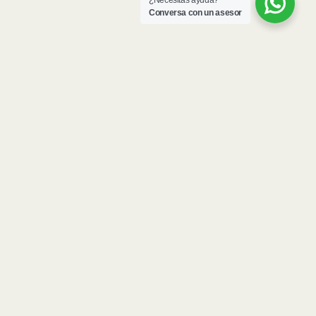
¿Necesitas ayuda?
Conversa con un asesor
Inicio
Servicios
Proyectos
Nosotos
Contactanos
Ubicación:
Lima - Perú
Teléfono:
989130775
Correo:
contactanos@intarq.pe